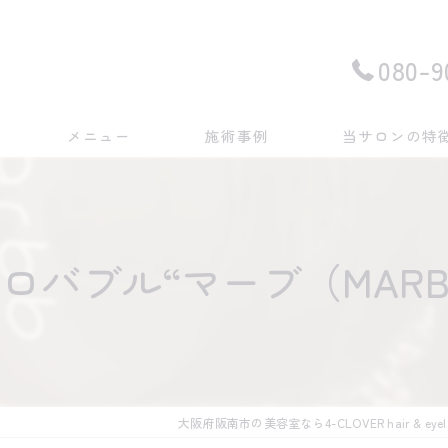
080-9
メニュー
施術事例
当サロンの特
カット
カラー
ロバブル“マーブ（MARB
頭皮ケア
マツエク
まつ毛パーマ
大阪府阪南市の美容室なら4-CLOVER hair & eyelas