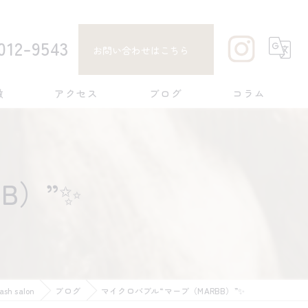
012-9543
お問い合わせはこちら
徴
アクセス
ブログ
コラム
B）”✨
h salon
ブログ
マイクロバブル“マーブ（MARBB）”✨